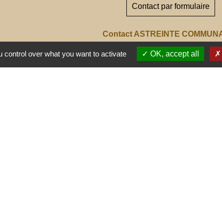
Contact par formulaire
Contact ASTREINTE COMMUNA
06 70 66 64 42
 control over what you want to activate
OK, accept all
 Communes
tement
Aquitaine