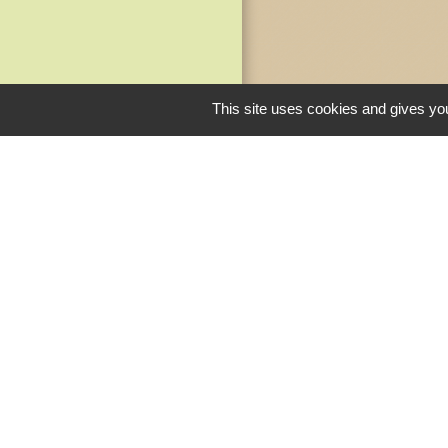
This site uses cookies and gives you
Liens
Communauté de
Médullienne
Gironde le Dépar
Région Nouvelle-