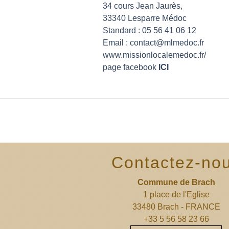
34 cours Jean Jaurès,
33340 Lesparre Médoc
​Standard : 05 56 41 06 12
Email : contact@mlmedoc.fr
www.missionlocalemedoc.fr/
page facebook
ICI
Contactez-no
Commune de Brach
1 place de l'Eglise
33480 Brach - FRANCE
+33 5 56 58 23 66