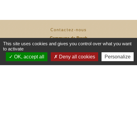
Contactez-nous
Commune de Brach
This site uses cookies and gives you control over what you want
1 place de l'Eglise
to activate
33480 Brach - FRANCE
+33 5 56 58 23 66
OK, accept all
Deny all cookies
Personalize
Contact par formulaire
Contact ASTREINTE COMMUNALE :
06 70 66 64 42