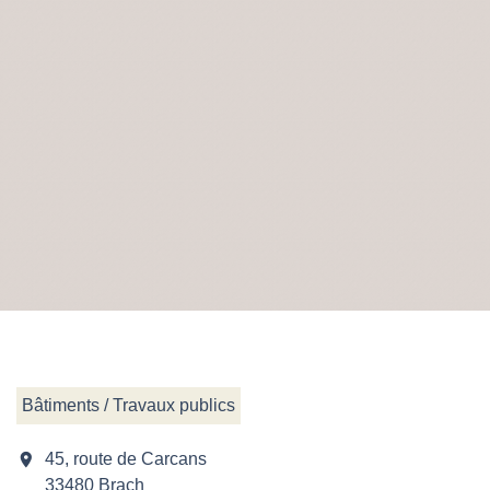
Bâtiments / Travaux publics
location_on
45, route de Carcans
33480 Brach