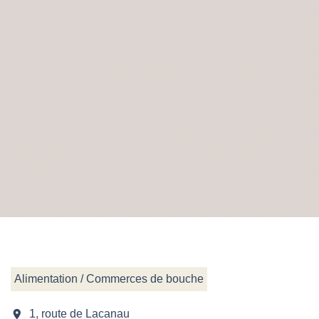
Alimentation / Commerces de bouche
location_on
1, route de Lacanau