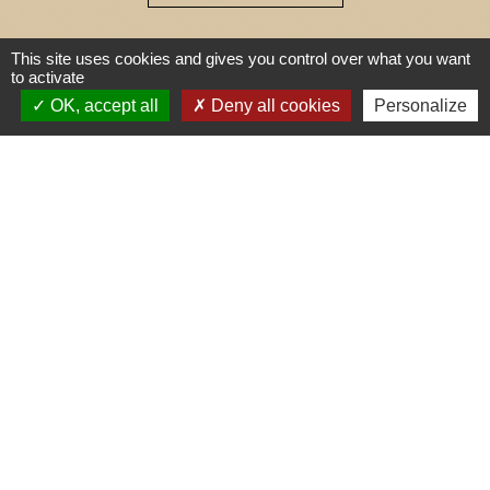
Contact ASTREINTE COMMUNALE :
This site uses cookies and gives you control over what you want
06 70 66 64 42
to activate
OK, accept all
Deny all cookies
Personalize
Liens
Communauté de Communes
Médullienne
Gironde le Département
Région Nouvelle-Aquitaine
Préfecture de la Gironde