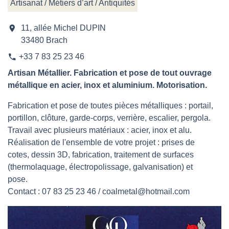
Artisanat / Métiers d’art / Antiquités
location_on
11, allée Michel DUPIN
33480 Brach
+33 7 83 25 23 46
phone
Artisan Métallier. Fabrication et pose de tout ouvrage
métallique en acier, inox et aluminium. Motorisation.
Fabrication et pose de toutes pièces métalliques : portail,
portillon, clôture, garde-corps, verrière, escalier, pergola.
Travail avec plusieurs matériaux : acier, inox et alu.
Réalisation de l'ensemble de votre projet : prises de
cotes, dessin 3D, fabrication, traitement de surfaces
(thermolaquage, électropolissage, galvanisation) et
pose.
Contact : 07 83 25 23 46 / coalmetal@hotmail.com